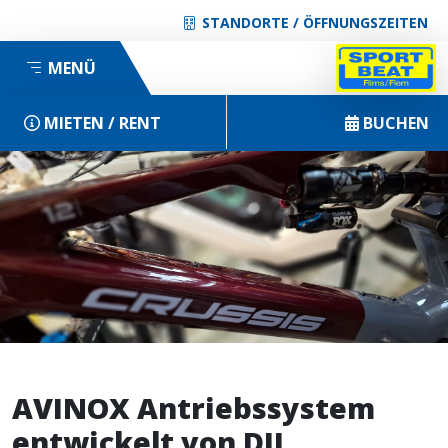
STANDORTE / ÖFFNUNGSZEITEN
MENÜ
MIETEN / RENT
BUCHEN
AVINOX Antriebssystem
entwickelt von DJI