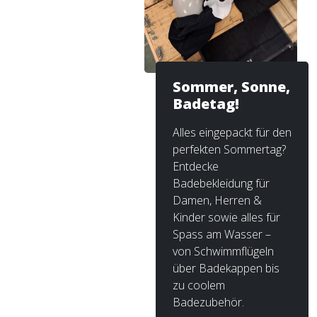
Sommer, Sonne,
Badetag!
Alles eingepackt für den
perfekten Sommertag?
Entdecke
Badebekleidung für
Damen, Herren &
Kinder sowie alles für
Spass am Wasser –
von Schwimmflügeln
über Badekappen bis
zu coolem
Badezubehör.