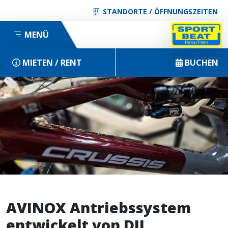
STANDORTE / ÖFFNUNGSZEITEN
MENÜ
MIETEN / RENT
BUCHEN
AVINOX Antriebssystem
entwickelt von DJI