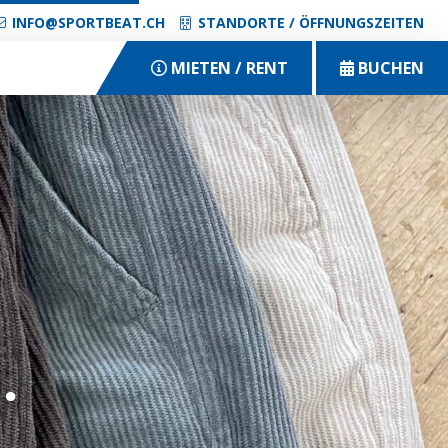
INFO@SPORTBEAT.CH
STANDORTE / ÖFFNUNGSZEITEN
MIETEN / RENT
BUCHEN
.