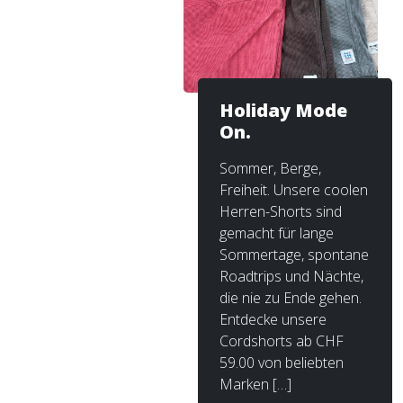
Holiday Mode
On.
Sommer, Berge,
Freiheit. Unsere coolen
Herren-Shorts sind
gemacht für lange
Sommertage, spontane
Roadtrips und Nächte,
die nie zu Ende gehen.
Entdecke unsere
Cordshorts ab CHF
59.00 von beliebten
Marken […]