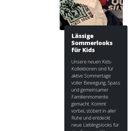
Lässige
Sommerlooks
für Kids
Unsere neuen Kids-
Kollektionen sind für
aktive Sommertage
voller Bewegung, Spass
und gemeinsamer
Familienmomente
gemacht. Kommt
vorbei, stöbert in aller
Ruhe und entdeckt
neue Lieblingslooks für